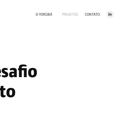
O YORÙBÁ
PROJETOS
CONTATO
afio 
ito