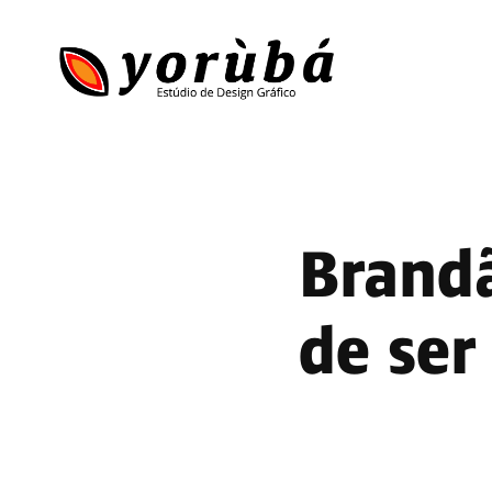
Brandã
de ser